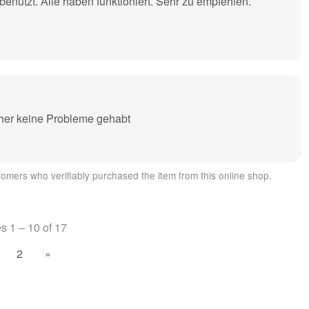
enutzt. Alle haben funktioniert. Sehr zu empfehlen.
sher keine Probleme gehabt
omers who verifiably purchased the item from this online shop.
es 1 – 10 of 17
2
»