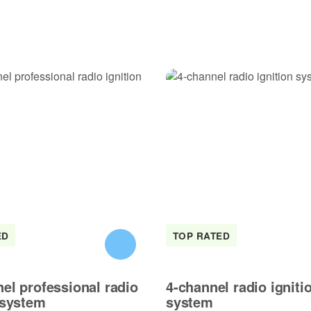
ED
TOP RATED
el professional radio
4-channel radio igniti
 system
system