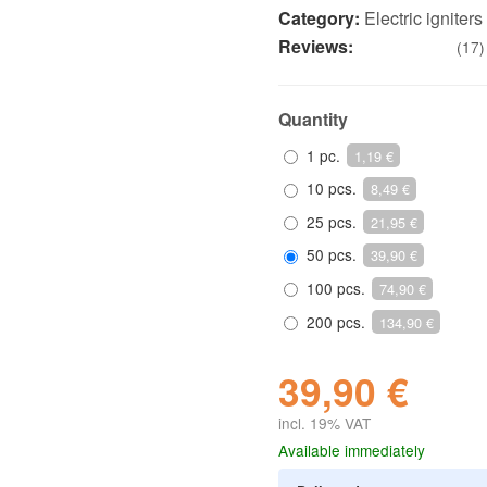
Category:
Electric igniters
Reviews:
(17)
Quantity
1 pc.
1,19 €
10 pcs.
8,49 €
25 pcs.
21,95 €
50 pcs.
39,90 €
100 pcs.
74,90 €
200 pcs.
134,90 €
39,90 €
incl. 19% VAT
Available immediately