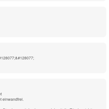
ameter of the cap: approx. en suitable. The electric bridge deto
tionary balls. In the shop you will find the cable lengths 0.3 / 1.
&#128077;&#128077;
et
t einwandfrei.