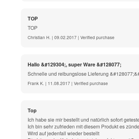
Technical data:
Cable length: 3.0m
TOP
Brü resistance: 1.2 ohms
total resistance with cable: 1.8 ohms
TOP
ignition voltage: from approx. 1.5V/0.5A
Christian H. | 09.02.2017 | Verified purchase
Ø ignition head (without cap): approx 3.5 mm, outer di
rocket model building) as well as for shooting with sta
legal provisions for use must be observed.
Hallo &#129304;, super Ware &#128077;
Schnelle und reibungslose Lieferung &#128077;
Frank K. | 11.08.2017 | Verified purchase
Top
Ich habe sie mir bestellt und natürlich sofort getest
Ich bin sehr zufrieden mit diesem Produkt es zünde
Wird auf jedenfall wieder bestellt