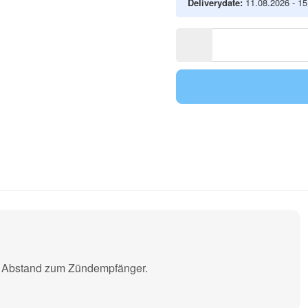
Deliverydate:
11.08.2026 - 1
 electric igniter, bridge igniter)
age.
r Abstand zum Zündempfänger.