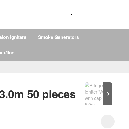
alon igniters
Smoke Generators
er/line
 3.0m 50 pieces