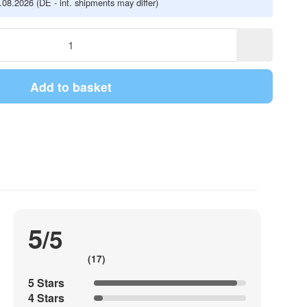
5.08.2026
(DE - int. shipments may differ)
Add to basket
5
/5
(17)
5 Stars
4 Stars