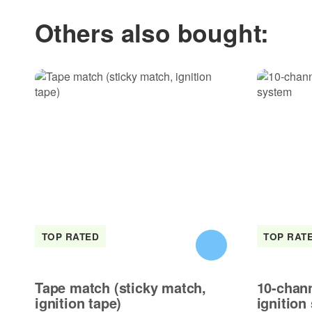
Others also bought:
TOP RATED
TOP RAT
Tape match (sticky match,
10-chann
ignition tape)
ignition