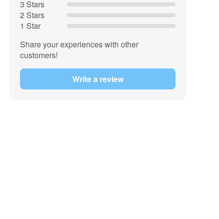
3 Stars
2 Stars
1 Star
Share your experiences with other
customers!
nators are also used in model building (especially
0 / 3.0 and 5.0 meters. Free from the age of 18. The