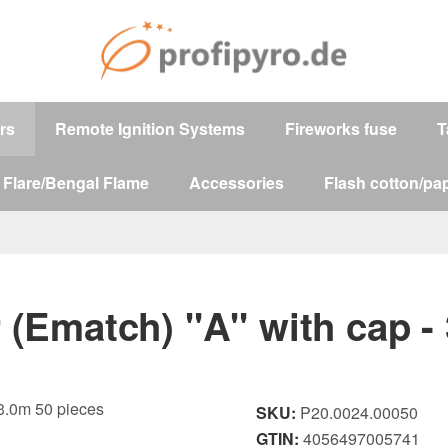
ers
Remote Ignition Systems
Fireworks fuse
T
 Flare/Bengal Flame
Accessories
Flash cotton/pap
er (Ematch) "A" with cap -
SKU:
P20.0024.00050
GTIN:
4056497005741