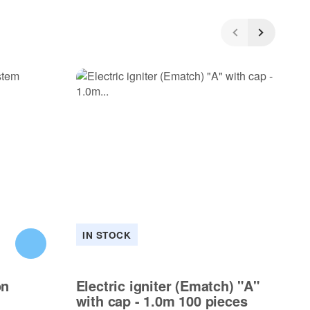
IN STOCK
on
Electric igniter (Ematch) "A"
El
with cap - 1.0m 100 pieces
wi