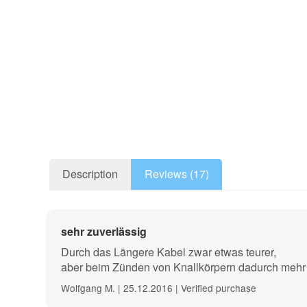
Description
Reviews (17)
High-quality bridge igniter type "A" with cap (EZ igniter,
sehr zuverlässig
Durch das Längere Kabel zwar etwas teurer,
- Absolutely reliable, even with low ignition; end volt
aber beim Zünden von Knallkörpern dadurch meh
- BAM approval
Wolfgang M. | 25.12.2016 | Verified purchase
- Removable cap