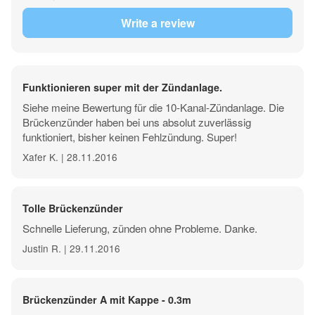
shop you will find the cable lengths 0.3 / 1.0 / 3.0 and 5.0
meters. Free from the age of 18. The legal provisions for use
must be observed.
Funktionieren super mit der Zündanlage.
Siehe meine Bewertung für die 10-Kanal-Zündanlage. Die
Brückenzünder haben bei uns absolut zuverlässig
funktioniert, bisher keinen Fehlzündung. Super!
Xafer K. | 28.11.2016
Tolle Brückenzünder
Schnelle Lieferung, zünden ohne Probleme. Danke.
Justin R. | 29.11.2016
Brückenzünder A mit Kappe - 0.3m