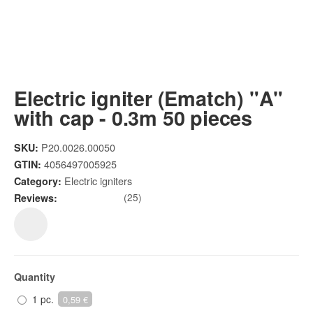
Electric igniter (Ematch) "A"
with cap - 0.3m 50 pieces
P20.0026.00050
SKU:
4056497005925
GTIN:
Electric igniters
Category:
(25)
Reviews:
Quantity
1 pc.
0,59 €