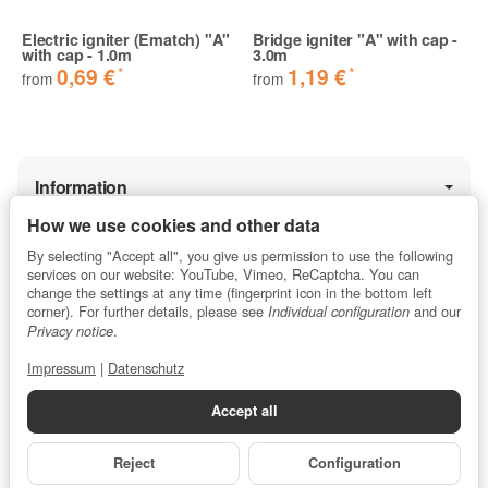
Electric igniter (Ematch) "A"
Bridge igniter "A" with cap -
with cap - 1.0m
3.0m
*
*
0,69 €
1,19 €
from
from
Information
How we use cookies and other data
By selecting "Accept all", you give us permission to use the following
Legal
services on our website: YouTube, Vimeo, ReCaptcha. You can
change the settings at any time (fingerprint icon in the bottom left
corner). For further details, please see
and our
Individual configuration
.
Privacy notice
★★★★★
5 / 5 stars
Impressum
|
Datenschutz
Average customer rating for profipyro.de
Accept all
from 13.853
ratings
.
Reject
Configuration
Contact
•
Imprint