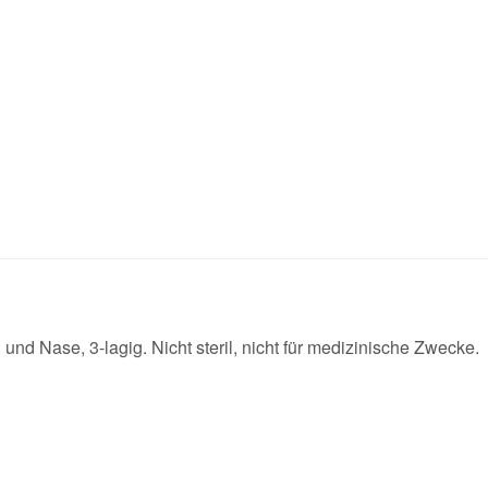
 und Nase, 3-lagig. Nicht steril, nicht für medizinische Zwecke.
 und helfen Sie Anderen bei der Kaufentscheidung: