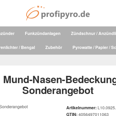
nzünder
Funkzündanlagen
Zündschnur / Anzündli
renlichter / Bengal
Zubehör
Pyrowatte / Papier / S
g Mund-Nasen-Bedeckung 
Sonderangebot
Artikelnummer:
L10.0925
GTIN:
4056497011063