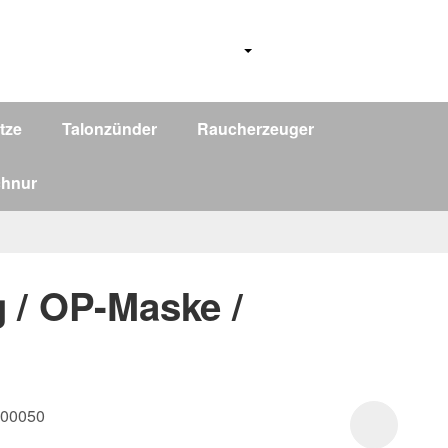
tze
Talonzünder
Raucherzeuger
chnur
/ OP-Maske /
.00050