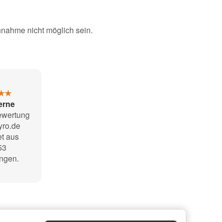
hnahme nicht möglich sein.
★★
terne
ewertung
pyro.de
t aus
53
ngen
.