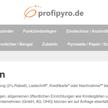
nzünder
Funkzündanlagen
Zündschnur / Anzündli
renlichter / Bengal
Zubehör
Pyrowatte / Papier / S
en
ng (2% Rabatt), Lastschrift
*
, Kreditkarte
*
oder Nachnahme
**
be
gen, allgemeinen öffentlichen Einrichtungen wie Kindergärten 
Unternehmen (GmbH, AG, OHG) können wir auf Anfrage ebenfal