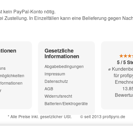
t kein PayPal-Konto nötig.
ei Zustellung. In Einzelfällen kann eine Belieferung gegen Nac
ationen
Gesetzliche
Informationen
★★★
5 / 5 S
Abgabebedingungen
uns
⌀ Kundenb
Impressum
für profi
öglichkeiten
Datenschutz
Errechne
formationen
13.8
AGB
r
Bewertu
Widerrufsrecht
Batterien/Elektrogeräte
*
Alle Preise inkl. gesetzlicher USt.
© seit 2013 profipyro.de