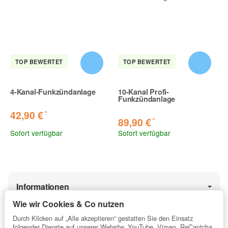
TOP BEWERTET
TOP BEWERTET
4-Kanal-Funkzündanlage
10-Kanal Profi-
Funkzündanlage
*
42,90 €
*
89,90 €
Sofort verfügbar
Sofort verfügbar
Informationen
Wie wir Cookies & Co nutzen
Durch Klicken auf „Alle akzeptieren“ gestatten Sie den Einsatz
Gesetzliche Informationen
folgender Dienste auf unserer Website: YouTube, Vimeo, ReCaptcha.