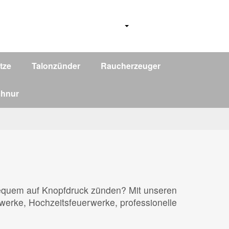
tze
Talonzünder
Raucherzeuger
chnur
bequem auf Knopfdruck zünden? Mit unseren
rwerke, Hochzeitsfeuerwerke, professionelle