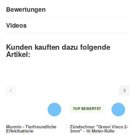
Bewertungen
Videos
Geben Sie die erste Bewertung für diesen Artikel ab und helfen
Sie Anderen bei der Kaufentscheidung:
Produktvideo
Kunden kauften dazu folgende
Artikel:
TOP BEWERTET
Murmin - Tierfreundliche
Zündschnur "Green Visco 2-
Effektbatterie
3mm" - 10 Meter-Rolle