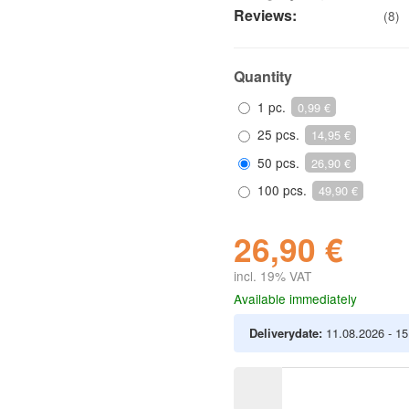
Reviews:
(8)
Quantity
1 pc.
0,99 €
25 pcs.
14,95 €
50 pcs.
26,90 €
100 pcs.
49,90 €
26,90 €
incl. 19% VAT
Available immediately
Deliverydate:
11.08.2026 - 1