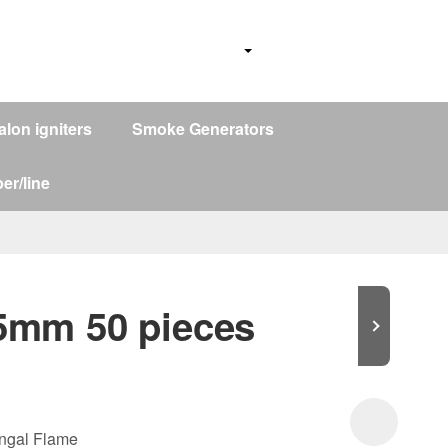
alon igniters
Smoke Generators
er/line
15mm 50 pieces
engal Flame