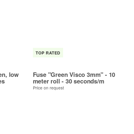
TOP RATED
T
en, low
Fuse "Green Visco 3mm" - 10
F
es
meter roll - 30 seconds/m
me
Price on request
Pri