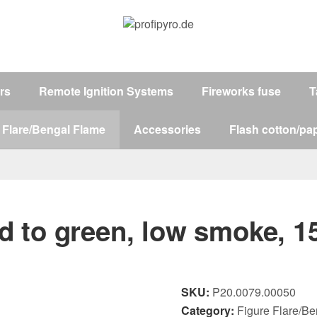
ers
Remote Ignition Systems
Fireworks fuse
T
 Flare/Bengal Flame
Accessories
Flash cotton/pap
red to green, low smoke, 
SKU:
P20.0079.00050
Category:
Figure Flare/B