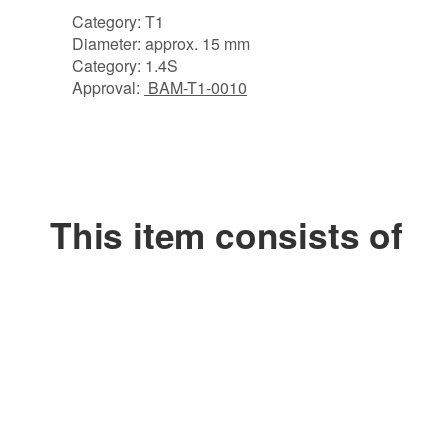
Category: T1
Diameter: approx. 15 mm
Category: 1.4S
Approval:
BAM-T1-0010
Produktvideo
Sehr schick
Ließ sich gut starten, Brenndauer kommt ebenso hin 
Gutes Mengenprodukt.
This item consists of
Rouven S. | 02.01.2019 | Verified purchase
Super!
Wie erwartet tolle Qualität. Lässt sich super abbre
Roman D. | 12.10.2019 | Verified purchase