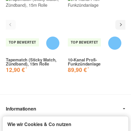
Wie erwartet tolle Qualität. Lässt sich super abbrennen!
Roman D. | 12.10.2019 | Verifizierter Kauf
Alles passt
TOP BEWERTET
TOP BEWERTET
Tut was es soll. der Preis stimmt auch.
Rafal S. | 19.10.2019 | Verifizierter Kauf
Tapematch (Sticky Match,
10-Kanal Profi-
Zündband), 15m Rolle
Funkzündanlage
*
*
12,90 €
89,90 €
Immer wieder
Kann ich weiterempfehlen
Mathias D. | 15.01.2020 | Verifizierter Kauf
Informationen
Sehr schönes Produkt und Service
Gesetzliche Informationen
Wie immer bin ich sehr zufrieden mit Profipyro, Waren wie
Wie wir Cookies & Co nutzen
beschrieben in bester Qualität und Blitzversand! 1A TOP