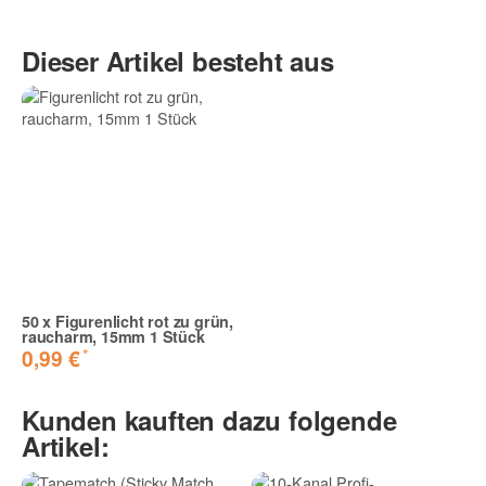
Produktvideo
5 Sterne
4 Sterne
Dieser Artikel besteht aus
3 Sterne
2 Sterne
1 Stern
Teilen Sie anderen Kunden Ihre Erfahrungen mit!
Sehr schick
50
x
Figurenlicht rot zu grün,
Ließ sich gut starten, Brenndauer kommt ebenso hin - der
raucharm, 15mm 1 Stück
Effekt ist okay, Preis-Leistung stimmt auf jeden Fall.
*
0,99 €
Gutes Mengenprodukt.
Rouven S. | 02.01.2019 | Verifizierter Kauf
Kunden kauften dazu folgende
Artikel:
Super!