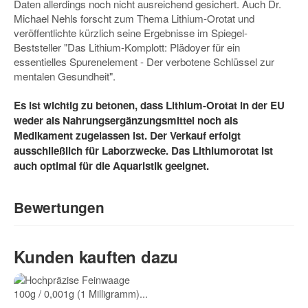
Daten allerdings noch nicht ausreichend gesichert. Auch Dr.
Michael Nehls forscht zum Thema Lithium-Orotat und
veröffentlichte kürzlich seine Ergebnisse im Spiegel-
Beststeller "Das Lithium-Komplott: Plädoyer für ein
essentielles Spurenelement - Der verbotene Schlüssel zur
mentalen Gesundheit".
Es ist wichtig zu betonen, dass Lithium-Orotat in der EU
weder als Nahrungsergänzungsmittel noch als
Medikament zugelassen ist. Der Verkauf erfolgt
ausschließlich für Laborzwecke. Das Lithiumorotat ist
auch optimal für die Aquaristik geeignet.
Bewertungen
Geben Sie die erste Bewertung für diesen Artikel ab und helfen
Kunden kauften dazu
Sie Anderen bei der Kaufentscheidung: