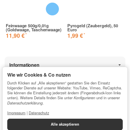
Feinwaage 500g/0,01g
Pyrogeld (Zaubergeld), 50
(Goldwaage, Taschenwaage)
Euro
*
*
11,90 €
1,99 €
Informationen
Wie wir Cookies & Co nutzen
Durch Klicken auf „Alle akzeptieren“ gestatten Sie den Einsatz
Gesetzliche Informationen
folgender Dienste auf unserer Website: YouTube, Vimeo, ReCaptcha.
Sie können die Einstellung jederzeit ändern (Fingerabdruck-Icon links
unten). Weitere Details finden Sie unter
und in unserer
Konfigurieren
.
Datenschutzerklärung
★★★★★
5 / 5 Sterne
Impressum
|
Datenschutz
⌀ Kundenbewertung für profipyro.de
Alle akzeptieren
Errechnet aus 13.853
Bewertungen
.