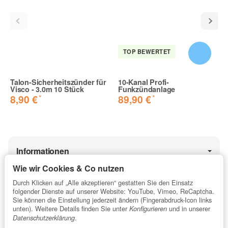
TOP BEWERTET
Talon-Sicherheitszünder für
10-Kanal Profi-
Visco - 3.0m 10 Stück
Funkzündanlage
*
*
8,90 €
89,90 €
Informationen
Wie wir Cookies & Co nutzen
Durch Klicken auf „Alle akzeptieren“ gestatten Sie den Einsatz
Gesetzliche Informationen
folgender Dienste auf unserer Website: YouTube, Vimeo, ReCaptcha.
Sie können die Einstellung jederzeit ändern (Fingerabdruck-Icon links
unten). Weitere Details finden Sie unter
und in unserer
Konfigurieren
.
Datenschutzerklärung
★★★★★