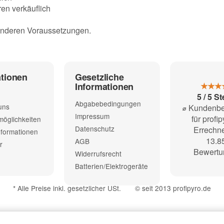
ren verkäuflich
onderen Voraussetzungen.
ationen
Gesetzliche
Informationen
★★★
5 / 5 S
Abgabebedingungen
uns
⌀ Kundenb
Impressum
für profi
öglichkeiten
Datenschutz
Errechne
formationen
13.8
AGB
r
Bewertu
Widerrufsrecht
Batterien/Elektrogeräte
*
Alle Preise inkl. gesetzlicher USt.
© seit 2013 profipyro.de