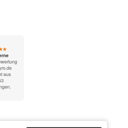
★★
terne
ewertung
pyro.de
t aus
53
ngen
.