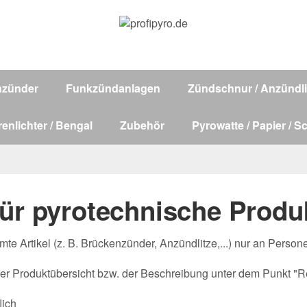
nzünder
Funkzündanlagen
Zündschnur / Anzündli
renlichter / Bengal
Zubehör
Pyrowatte / Papier / S
r pyrotechnische Produ
te Artikel (z. B. Brückenzünder, Anzündlitze,...) nur an Pers
der Produktübersicht bzw. der Beschreibung unter dem Punkt "Re
lich