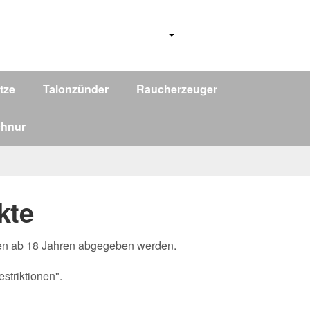
tze
Talonzünder
Raucherzeuger
chnur
kte
onen ab 18 Jahren abgegeben werden.
striktionen".