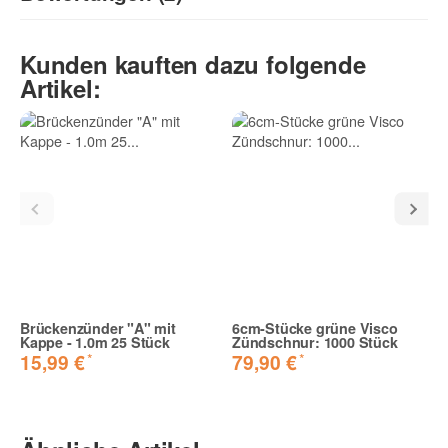
5
/5
Kunden kauften dazu folgende
(2)
Artikel:
5 Sterne
4 Sterne
3 Sterne
2 Sterne
1 Stern
Teilen Sie anderen Kunden Ihre Erfahrungen mit!
Brückenzünder "A" mit
6cm-Stücke grüne Visco
Kappe - 1.0m 25 Stück
Zündschnur: 1000 Stück
Tap Produkt
*
*
15,99 €
79,90 €
Das Produkt lässt sich uneingeschränkt weiterempfehlen.
Ich würde es jeder Zeit wieder kaufen1
Konrad B. | 27.01.2019 | Verifizierter Kauf