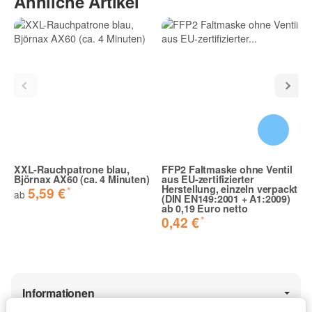
Ähnliche Artikel
Wie immer top
Gut verarbeitet und auf beiden Seiten versiegelt !
Jonas H. | 03.12.2019 | Verifizierter Kauf
Bewertungen, die mit „Verifizierter Kauf“ gekennzeichnet sind,
stammen von Kunden, die den Artikel nachweislich in diesem
Onlineshop erworben haben.
XXL-Rauchpatrone blau,
FFP2 Faltmaske ohne Ventil
Björnax AX60 (ca. 4 Minuten)
aus EU-zertifizierter
Herstellung, einzeln verpackt
*
5,59 €
ab
(DIN EN149:2001 + A1:2009)
ab 0,19 Euro netto
*
0,42 €
Informationen