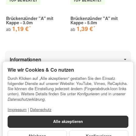
TOP BEWERTET
TOP BEWERTET
Brückenzünder A mit Kappe - 0.3m
Brückenzünder "A" mit
Brückenzünder "A" mit
Kappe - 3.0m
Kappe - 5.0m
0,3 Meter reichen aus, wer längere Kabel daran benötigt,
*
*
1,19 €
1,39 €
ab
ab
kann Meterkabel anschliessen - ausgezeichnete Funktion
und sicheres Zünden der Lunte
Dieter H. | 20.12.2016 | Verifizierter Kauf
Informationen
super
Wie wir Cookies & Co nutzen
Schnell und einfach zu montieren. Habe zum Testen 4
Durch Klicken auf „Alle akzeptieren“ gestatten Sie den Einsatz
Gesetzliche Informationen
Zünder benutzt. Im Hauptfeuerwerk zu Silvester bei 10
folgender Dienste auf unserer Website: YouTube, Vimeo, ReCaptcha.
Anzündern kein einziger Fehlzünder. Ausreichende Länge.
Sie können die Einstellung jederzeit ändern (Fingerabdruck-Icon links
unten). Weitere Details finden Sie unter
und in unserer
Konfigurieren
Mit Schutzkappe.
.
Datenschutzerklärung
★★★★★
Michael Z. | 13.01.2017 | Verifizierter Kauf
Impressum
|
Datenschutz
5 / 5 Sterne
⌀ Kundenbewertung für profipyro.de
Alle akzeptieren
Errechnet aus 13.853
Bewertungen
.
TOP
gibt nichts zu meckern... TOP
Ablehnen
Konfigurieren