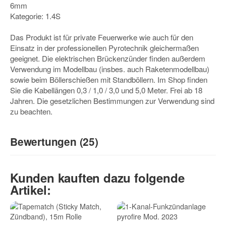
6mm
Kategorie: 1.4S
Das Produkt ist für private Feuerwerke wie auch für den
Einsatz in der professionellen Pyrotechnik gleichermaßen
geeignet. Die elektrischen Brückenzünder finden außerdem
Verwendung im Modellbau (insbes. auch Raketenmodellbau)
sowie beim Böllerschießen mit Standböllern. Im Shop finden
Sie die Kabellängen 0,3 / 1,0 / 3,0 und 5,0 Meter. Frei ab 18
Jahren. Die gesetzlichen Bestimmungen zur Verwendung sind
zu beachten.
Bewertungen (25)
5
/5
Kunden kauften dazu folgende
(25)
Artikel:
5 Sterne
4 Sterne
3 Sterne