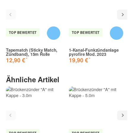
2 Sterne
1 Stern
Teilen Sie anderen Kunden Ihre Erfahrungen mit!
TOP BEWERTET
TOP BEWERTET
Tapematch (Sticky Match,
1-Kanal-Funkzündanlage
Zündband), 15m Rolle
pyrofire Mod. 2023
Funktionieren super mit der Zündanlage.
*
*
12,90 €
19,90 €
Siehe meine Bewertung für die 10-Kanal-Zündanlage. Die
Brückenzünder haben bei uns absolut zuverlässig
Ähnliche Artikel
funktioniert, bisher keinen Fehlzündung. Super!
Xafer K. | 28.11.2016
Tolle Brückenzünder
Schnelle Lieferung, zünden ohne Probleme. Danke.
Justin R. | 29.11.2016