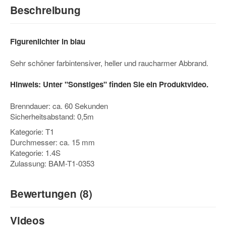
Beschreibung
Figurenlichter in blau
Sehr schöner farbintensiver, heller und raucharmer Abbrand.
Hinweis: Unter "Sonstiges" finden Sie ein Produktvideo.
Brenndauer: ca. 60 Sekunden
Sicherheitsabstand: 0,5m
Kategorie: T1
Durchmesser: ca. 15 mm
Kategorie: 1.4S
Zulassung: BAM-T1-0353
Bewertungen (8)
5
Videos
/5