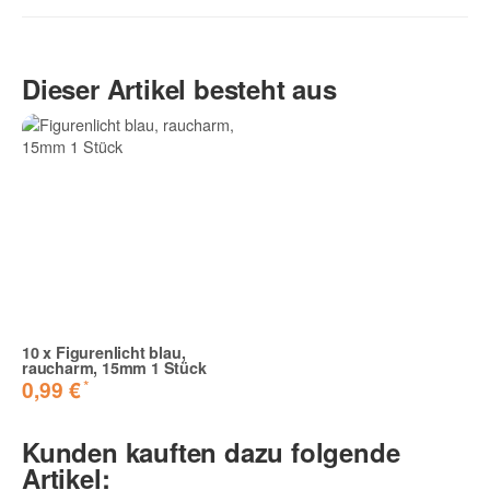
(8)
Produktvideo
5 Sterne
4 Sterne
Dieser Artikel besteht aus
3 Sterne
2 Sterne
1 Stern
Teilen Sie anderen Kunden Ihre Erfahrungen mit!
TOLL
10
x
Figurenlicht blau,
Superkräftige blaue Farbe, das Lichterbild hat
raucharm, 15mm 1 Stück
spitzenmässig ausgehesn.
*
0,99 €
Mert Ö. | 07.01.2017 | Verifizierter Kauf
Kunden kauften dazu folgende
Artikel: