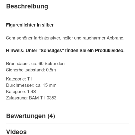
Beschreibung
Figurenlichter in silber
Sehr schöner farbintensiver, heller und raucharmer Abbrand.
Hinweis: Unter "Sonstiges" finden Sie ein Produktvideo.
Brenndauer: ca. 60 Sekunden
Sicherheitsabstand: 0,5m
Kategorie: T1
Durchmesser: ca. 15 mm
Kategorie: 1.4S
Zulassung: BAM-T1-0353
Bewertungen (4)
5
Videos
/5