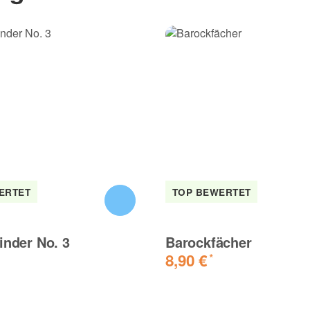
 Blackboxx Fontänen erhalten haben. Gerade in heutigen
behrlich.
ren wie beschrieben in bester Qualität und Blitzversand!
ERTET
TOP BEWERTET
inder No. 3
Barockfächer
8,90 €
*
d schöne Effekte. Sollte auf jedem fall aus einer höheren