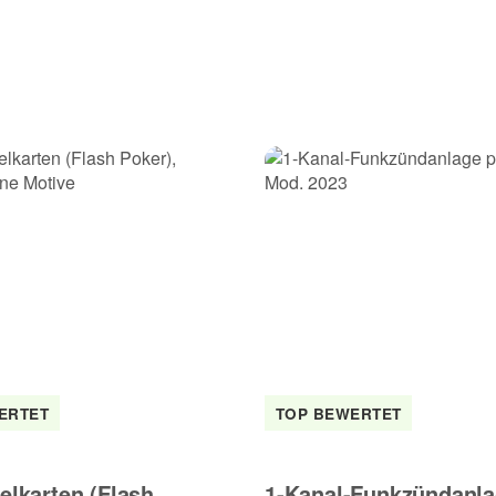
nt.
ind, stammen von Kunden, die den Artikel nachweislich in diesem
ERTET
TOP BEWERTET
elkarten (Flash
1-Kanal-Funkzündanl