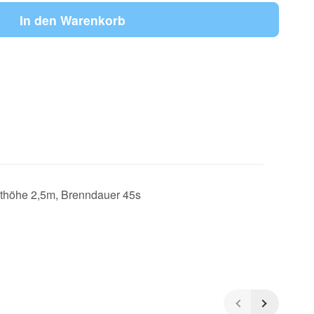
In den Warenkorb
kthöhe 2,5m, Brenndauer 45s
5
/5
(4)
5 Sterne