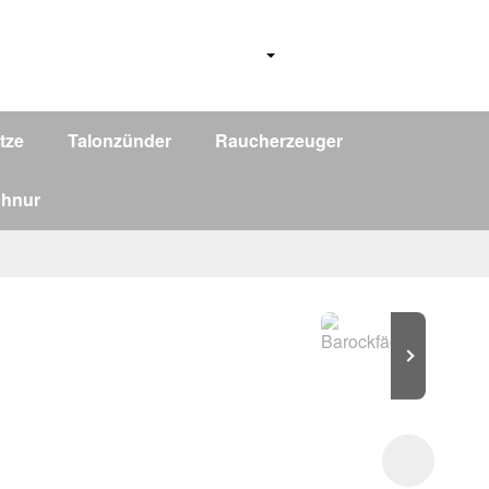
tze
Talonzünder
Raucherzeuger
chnur