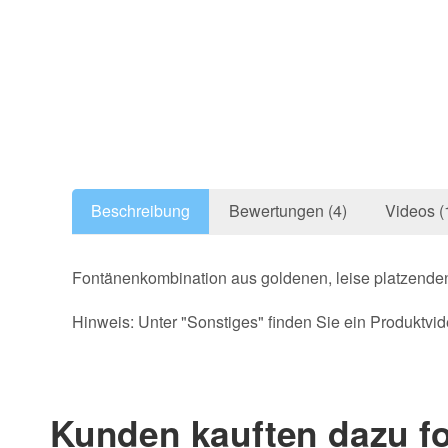
Beschreibung
Bewertungen (4)
Videos (
Fontänenkombination aus goldenen, leise platzende
Hinweis: Unter "Sonstiges" finden Sie ein Produktvid
Produktvideo
Immer wieder
Super Produkt.kann ich nur empfehlen.
Kunden kauften dazu fo
Mathias D. | 06.02.2020 | Verifizierter Kauf