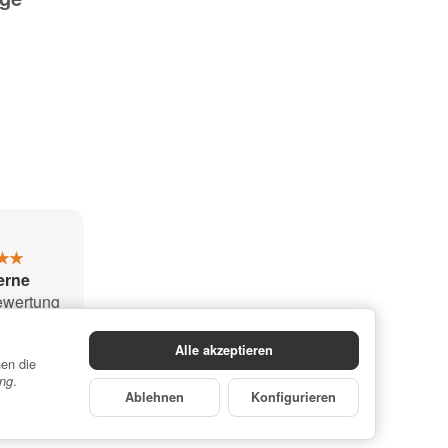
★★
terne
ewertung
pyro.de
t aus
Alle akzeptieren
nen die
53
.
ung
ngen
.
Ablehnen
Konfigurieren