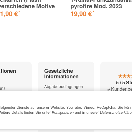
verschiedene Motive
pyrofire Mod. 2023
1,90 €
19,90 €
*
*
ationen
Gesetzliche
Informationen
★★★
5 / 5 S
Abgabebedingungen
uns
⌀ Kundenb
Impressum
für profi
öglichkeiten
Datenschutz
Errechne
formationen
tz folgender Dienste auf unserer Website: YouTube, Vimeo, ReCaptcha. Sie kön
13.8
AGB
r
Weitere Details finden Sie unter
und in unserer
Konfigurieren
Datenschutzerklär
Bewertu
Widerrufsrecht
Batterien/Elektrogeräte