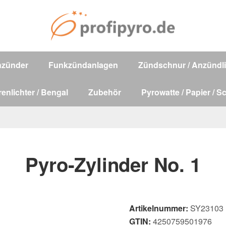
nzünder
Funkzündanlagen
Zündschnur / Anzündli
renlichter / Bengal
Zubehör
Pyrowatte / Papier / S
Pyro-Zylinder No. 1
Artikelnummer:
SY23103
GTIN:
4250759501976