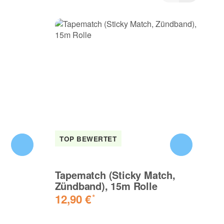
4 Sterne
3 Sterne
2 Sterne
1 Stern
Teilen Sie anderen Kunden Ihre Erfahrungen
mit!
TOP BEWERTET
T
Tapematch (Sticky Match,
Z
Zündband), 15m Rolle
3m
12,90 €
1
*