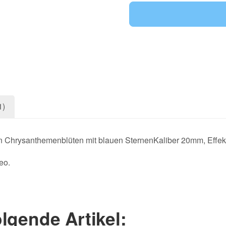
1)
n Chrysanthemenblüten mit blauen SternenKaliber 20mm, Effe
eo.
lgende Artikel: