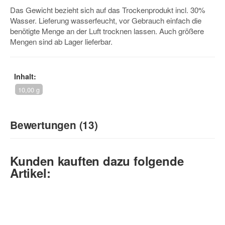
Das Gewicht bezieht sich auf das Trockenprodukt incl. 30%
Wasser. Lieferung wasserfeucht, vor Gebrauch einfach die
benötigte Menge an der Luft trocknen lassen. Auch größere
Mengen sind ab Lager lieferbar.
Inhalt:
10,00 g
Bewertungen (13)
5
/5
Kunden kauften dazu folgende
(13)
Artikel:
5 Sterne
4 Sterne
3 Sterne
2 Sterne
1 Stern