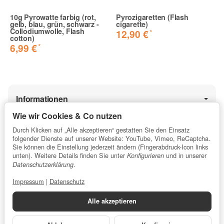
10g Pyrowatte farbig (rot,
Pyrozigaretten (Flash
gelb, blau, grün, schwarz -
cigarette)
Beste Ware
Collodiumwolle, Flash
*
12,90 €
cotton)
Sehr gute Qualität, optimal verpackt und sehr schneller
*
6,99 €
Versand.
Preisleistungsverhältnis ist ausgezeichnet. Werde auf
jeden Fall wieder hier einkaufen.
Holger A. | 05.01.2019 | Verifizierter Kauf
Informationen
Wie wir Cookies & Co nutzen
Funktioniert hervorragend.
Durch Klicken auf „Alle akzeptieren“ gestatten Sie den Einsatz
Gesetzliche Informationen
folgender Dienste auf unserer Website: YouTube, Vimeo, ReCaptcha.
Lieferung erfolgte sauber verpackt und sehr schnell. Die
Sie können die Einstellung jederzeit ändern (Fingerabdruck-Icon links
Watte funktioniert hervorragend. Man muss sie allerdings
unten). Weitere Details finden Sie unter
und in unserer
Konfigurieren
sehr lange (auch im ausgebreiteten Zustand) trocknen
.
Datenschutzerklärung
★★★★★
lassen. Dann ist der Spaß damit garantiert.
Impressum
|
Datenschutz
5 / 5 Sterne
Frank D. | 21.06.2019 | Verifizierter Kauf
⌀ Kundenbewertung für profipyro.de
Alle akzeptieren
Errechnet aus 13.853
Bewertungen
.
Top Ware!