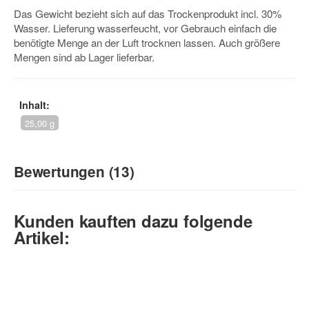
Das Gewicht bezieht sich auf das Trockenprodukt incl. 30%
Wasser. Lieferung wasserfeucht, vor Gebrauch einfach die
benötigte Menge an der Luft trocknen lassen. Auch größere
Mengen sind ab Lager lieferbar.
Inhalt:
25,00 g
Bewertungen (13)
5
/5
Kunden kauften dazu folgende
(13)
Artikel:
5 Sterne
4 Sterne
3 Sterne
2 Sterne
1 Stern