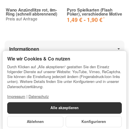
Wano Anzündlitze rot, 8m-
Pyro Spielkarten (Flash
Ring (schnell abbrennend)
Poker), verschiedene Motive
Beste Ware
*
1,49 € -
1,90 €
Preis auf Anfrage
Sehr gute Qualität, optimal verpackt und sehr schneller
Versand.
Preisleistungsverhältnis ist ausgezeichnet. Werde auf
jeden Fall wieder hier einkaufen.
Informationen
Holger A. | 05.01.2019 | Verifizierter Kauf
Wie wir Cookies & Co nutzen
Durch Klicken auf „Alle akzeptieren“ gestatten Sie den Einsatz
Gesetzliche Informationen
folgender Dienste auf unserer Website: YouTube, Vimeo, ReCaptcha.
Funktioniert hervorragend.
Sie können die Einstellung jederzeit ändern (Fingerabdruck-Icon links
Lieferung erfolgte sauber verpackt und sehr schnell. Die
unten). Weitere Details finden Sie unter
und in unserer
Konfigurieren
Watte funktioniert hervorragend. Man muss sie allerdings
.
Datenschutzerklärung
★★★★★
sehr lange (auch im ausgebreiteten Zustand) trocknen
Impressum
|
Datenschutz
5 / 5 Sterne
lassen. Dann ist der Spaß damit garantiert.
⌀ Kundenbewertung für profipyro.de
Frank D. | 21.06.2019 | Verifizierter Kauf
Alle akzeptieren
Errechnet aus 13.853
Bewertungen
.
Ablehnen
Konfigurieren
Kontakt
•
Impressum
Top Ware!