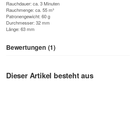
Rauchdauer: ca. 3 Minuten
Rauchmenge: ca. 55 m³
Patronengewicht: 60 g
Durchmesser: 32 mm
Länge: 63 mm
Bewertungen (1)
4
/5
(1)
Dieser Artikel besteht aus
5 Sterne
4 Sterne
3 Sterne
2 Sterne
1 Stern
Teilen Sie anderen Kunden Ihre Erfahrungen mit!