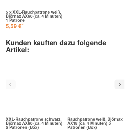
5
x
XXL-Rauchpatrone weiß,
Björnax AX60 (ca. 4 Minuten)
1 Patrone
Schöner Rauch, aber etwas schwer
*
5,59 €
entzündbar
Die Rauchpatrone weiß macht einen schönen Rauch, der
Kunden kauften dazu folgende
nicht zu dicht ist. Leider hatte ich persönlich etwas
Probleme sie mit den Brückenzündern zu entzünden.
Artikel:
Peter K. | 05.11.2024
Bewertungen, die mit „Verifizierter Kauf“ gekennzeichnet sind,
stammen von Kunden, die den Artikel nachweislich in diesem
Onlineshop erworben haben.
XXL-Rauchpatrone schwarz,
Rauchpatrone weiß, Björnax
Björnax AX60 (ca. 4 Minuten)
AX18 (ca. 4 Minuten) 5
5 Patronen (Box)
Patronen (Box)